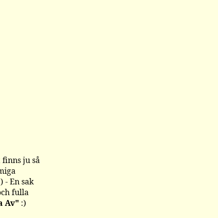
 finns ju så
mmiga
) - En sak
och fulla
a Av"
:)