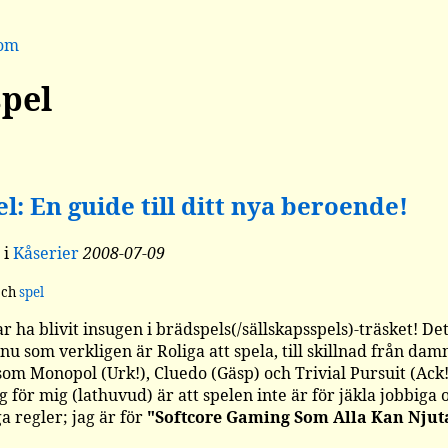
dom
pel
l: En guide till ditt nya beroende!
i
Kåserier
2008-07-09
ch
spel
ar ha blivit insugen i brädspels(/sällskapsspels)-träsket! Det
nu som verkligen är Roliga att spela, till skillnad från da
som Monopol (Urk!), Cluedo (Gäsp) och Trivial Pursuit (Ack!
g för mig (lathuvud) är att spelen inte är för jäkla jobbiga 
a regler; jag är för
"Softcore Gaming Som Alla Kan Njut