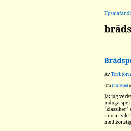
Upsalafan
bräds
Brädspe
Av
Torbjörn
Om
brädspel
o
Ja; jag verk
många spel 
"klassiker" 
som är vikti
med konstig