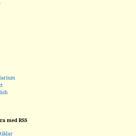
a
darium
kt
lish
ra med RSS
tiklar