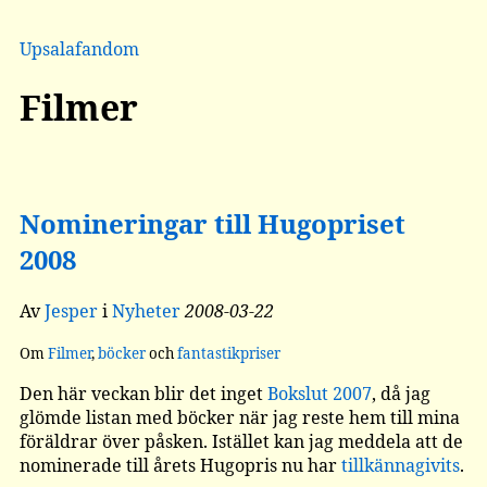
Upsalafandom
Filmer
Nomineringar till Hugopriset
2008
Av
Jesper
i
Nyheter
2008-03-22
Om
Filmer
,
böcker
och
fantastikpriser
Den här veckan blir det inget
Bokslut 2007
, då jag
glömde listan med böcker när jag reste hem till mina
föräldrar över påsken. Istället kan jag meddela att de
nominerade till årets Hugopris nu har
tillkännagivits
.