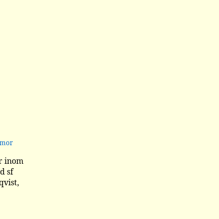
imor
r inom
d sf
qvist,