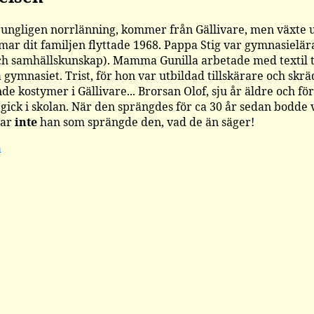
rungligen norrlänning, kommer från Gällivare, men växte 
ar dit familjen flyttade 1968. Pappa Stig var gymnasielärar
ch samhällskunskap). Mamma Gunilla arbetade med textil ti
 gymnasiet. Trist, för hon var utbildad tillskärare och skr
e kostymer i Gällivare... Brorsan Olof, sju år äldre och för
 gick i skolan. När den sprängdes för ca 30 år sedan bodde v
var
inte
han som sprängde den, vad de än säger!
a