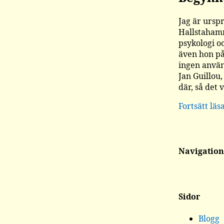
Jag är ursp
Hallstahamm
psykologi o
även hon på
ingen använd
Jan Guillou,
där, så det 
Fortsätt läs
Navigation
Sidor
Blogg