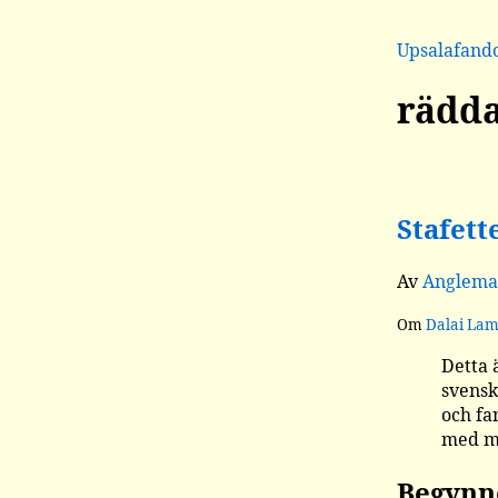
Upsalafan
rädda
Stafett
Av
Anglema
Om
Dalai La
Detta 
svensk
och fa
med mo
Begynn