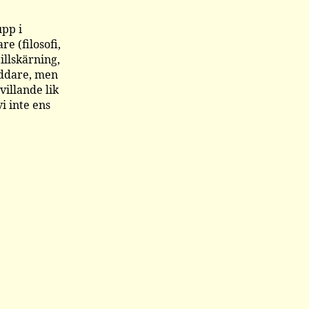
upp i
e (filosofi,
llskärning,
äddare, men
villande lik
i inte ens