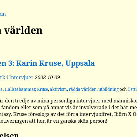
dom
 världen
en 3: Karin Kruse, Uppsala
rk
i
Intervjuer
2008-10-09
ma
,
Hallstahammar
,
Kruse
,
aktivism
,
rädda världen
,
utbildning
och
Östt
är den tredje av mina personliga intervjuer med människo
 fandom eller som på annat vis är involverade i det här me
ntasy. Kruse föreslogs av det förra intervjuoffret, Biörn X Ö
tiveringen att hon är en ganska skön person!
elsen