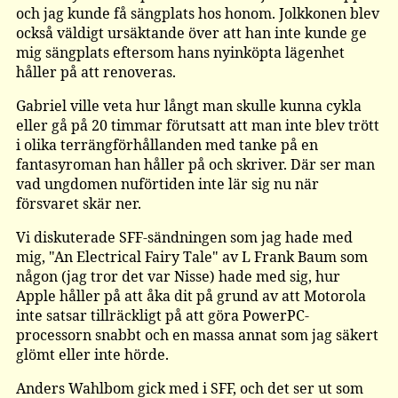
och jag kunde få sängplats hos honom. Jolkkonen blev
också väldigt ursäktande över att han inte kunde ge
mig sängplats eftersom hans nyinköpta lägenhet
håller på att renoveras.
Gabriel ville veta hur långt man skulle kunna cykla
eller gå på 20 timmar förutsatt att man inte blev trött
i olika terrängförhållanden med tanke på en
fantasyroman han håller på och skriver. Där ser man
vad ungdomen nuförtiden inte lär sig nu när
försvaret skär ner.
Vi diskuterade SFF-sändningen som jag hade med
mig, "An Electrical Fairy Tale" av L Frank Baum som
någon (jag tror det var Nisse) hade med sig, hur
Apple håller på att åka dit på grund av att Motorola
inte satsar tillräckligt på att göra PowerPC-
processorn snabbt och en massa annat som jag säkert
glömt eller inte hörde.
Anders Wahlbom gick med i SFF, och det ser ut som