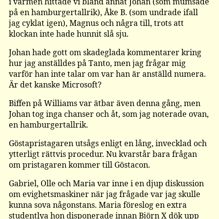
i värmen hittade vi bland annat Johan (som mumsade
på en hamburgertallrik), Åke B. (som undrade ifall
jag cyklat igen), Magnus och några till, trots att
klockan inte hade hunnit slå sju.
Johan hade gott om skadeglada kommentarer kring
hur jag anställdes på Tanto, men jag frågar mig
varför han inte talar om var han är anställd numera.
Är det kanske Microsoft?
Biffen på Williams var ätbar även denna gång, men
Johan tog inga chanser och åt, som jag noterade ovan,
en hamburgertallrik.
Göstapristagaren utsågs enligt en lång, invecklad och
ytterligt rättvis procedur. Nu kvarstår bara frågan
om pristagaren kommer till Göstacon.
Gabriel, Olle och Maria var inne i en djup diskussion
om evighetsmaskiner när jag frågade var jag skulle
kunna sova någonstans. Maria föreslog en extra
studentlya hon disponerade innan Björn X dök upp