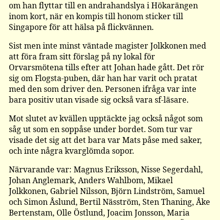
om han flyttar till en andrahandslya i Hökarängen
inom kort, när en kompis till honom sticker till
Singapore för att hälsa på flickvännen.
Sist men inte minst väntade magister Jolkkonen med
att föra fram sitt förslag på ny lokal för
Orvarsmötena tills efter att Johan hade gått. Det rör
sig om Flogsta-puben, där han har varit och pratat
med den som driver den. Personen ifråga var inte
bara positiv utan visade sig också vara sf-läsare.
Mot slutet av kvällen upptäckte jag också något som
såg ut som en soppåse under bordet. Som tur var
visade det sig att det bara var Mats påse med saker,
och inte några kvarglömda sopor.
Närvarande var: Magnus Eriksson, Nisse Segerdahl,
Johan Anglemark, Anders Wahlbom, Mikael
Jolkkonen, Gabriel Nilsson, Björn Lindström, Samuel
och Simon Åslund, Bertil Näsström, Sten Thaning, Åke
Bertenstam, Olle Östlund, Joacim Jonsson, Maria