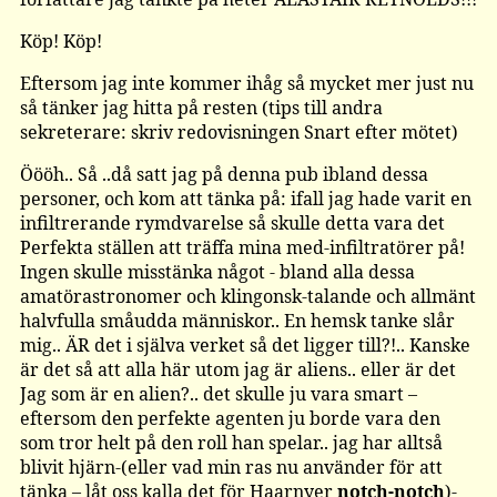
Köp! Köp!
Eftersom jag inte kommer ihåg så mycket mer just nu
så tänker jag hitta på resten (tips till andra
sekreterare: skriv redovisningen Snart efter mötet)
Öööh.. Så ..då satt jag på denna pub ibland dessa
personer, och kom att tänka på: ifall jag hade varit en
infiltrerande rymdvarelse så skulle detta vara det
Perfekta ställen att träffa mina med-infiltratörer på!
Ingen skulle misstänka något - bland alla dessa
amatörastronomer och klingonsk-talande och allmänt
halvfulla småudda människor.. En hemsk tanke slår
mig.. ÄR det i själva verket så det ligger till?!.. Kanske
är det så att alla här utom jag är aliens.. eller är det
Jag som är en alien?.. det skulle ju vara smart –
eftersom den perfekte agenten ju borde vara den
som tror helt på den roll han spelar.. jag har alltså
blivit hjärn-(eller vad min ras nu använder för att
tänka – låt oss kalla det för Haarnyer
notch-notch
)-