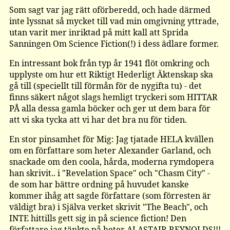
Som sagt var jag rätt oförberedd, och hade därmed
inte lyssnat så mycket till vad min omgivning yttrade,
utan varit mer inriktad på mitt kall att Sprida
Sanningen Om Science Fiction(!) i dess ädlare former.
En intressant bok från typ år 1941 flöt omkring och
upplyste om hur ett Riktigt Hederligt Äktenskap ska
gå till (speciellt till förmån för de nygifta tu) - det
finns säkert något slags hemligt tryckeri som HITTAR
PÅ alla dessa gamla böcker och ger ut dem bara för
att vi ska tycka att vi har det bra nu för tiden.
En stor pinsamhet för Mig: Jag tjatade HELA kvällen
om en författare som heter Alexander Garland, och
snackade om den coola, hårda, moderna rymdopera
han skrivit.. i "Revelation Space" och "Chasm City" -
de som har bättre ordning på huvudet kanske
kommer ihåg att sagde författare (som förresten är
väldigt bra) i Själva verket skrivit "The Beach", och
INTE hittills gett sig in på science fiction! Den
författare jag tänkte på heter ALASTAIR REYNOLDS!!!