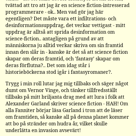
tvättad att tro att jag är en science fiction-intresserad
programmerare - ok.. Men vad gör jag här
egentligen? Det måste vara ett infiltrations- och
desinformationsuppdrag, det verkar vettigast - mitt
uppdrag är alltså att sprida desinformation om
science-fiction.. antagligen på grund av att
människorna ju alltid verkar skriva om sin framtid
innan den slår in - kanske är det så att science fiction
skapar om deras framtid, och 'fantasy' skapar om
deras förflutna?.. Det som idag står i
historieböckerna stod igår i fantasyromaner?.
Trygg i min roll lutar jag mig tillbaks och säger något
dumt om Vernor Vinge, och tänker tillfredsställt
tillbaks på mitt briljanta drag med att lura i folk att
Alexander Garland skriver science fiction - HAH! Om
alla Fanniter börjar läsa Garland i tron att de läser
om framtiden, så kanske all på denna planet kommer
att bo på stränder om hudra år, vilket skulle
underlätta en invasion avsevärt!