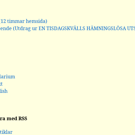
(12 timmar hemsida)
ående (Utdrag ur EN TISDAGSKVÄLLS HÄMNINGSLÖSA UT
darium
kt
lish
ra med RSS
tiklar