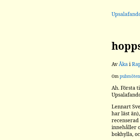
Upsalafan
hopps
Av
Åka
i
Ra
Om
pubmöte
Ah. Första 
Upsalafando
Lennart Sve
har läst än
recenserad 
innehåller 
bokhylla, oc