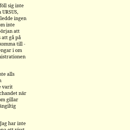
öll sig inte
om URSUS,
t ledde ingen
om inte
örjan att
att gå på
komma till -
pengar i om
nistrationen
te alls
m
 varit
schandet när
om gillar
ängiltig
Jag har inte
na ett visst