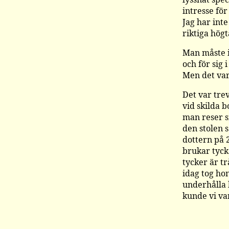
intresse för
Jag har inte
riktiga högt
Man måste in
och för sig i
Men det var 
Det var trev
vid skilda b
man reser si
den stolen s
dottern på 
brukar tycka
tycker är tr
idag tog ho
underhålla 
kunde vi va