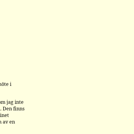
öte i
om jag inte
. Den finns
inet
n av en