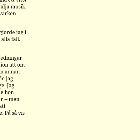
välja musik.
 varken
gjorde jag i
alla fall.
nledningar
tion att om
gon annan
de jag
e. Jag
le hon
er -- men
att
. På så vis