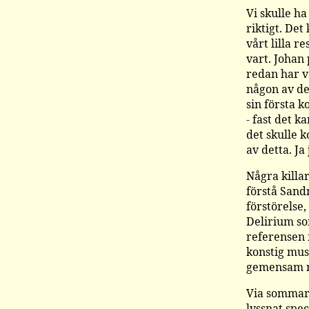
Vi skulle ha
riktigt. De
vårt lilla r
vart. Johan
redan har v
någon av de
sin första k
- fast det k
det skulle 
av detta. Ja 
Några killa
förstå Sand
förstörelse,
Delirium so
referensen 
konstig mus
gemensam re
Via sommar o
lyssnat spec