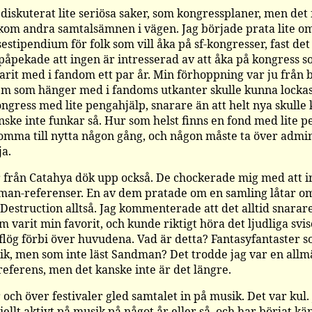
 diskuterat lite seriösa saker, som kongressplaner, men det f
t kom andra samtalsämnen i vägen. Jag började prata lite 
esestipendium för folk som vill åka på sf-kongresser, fast de
 påpekade att ingen är intresserad av att åka på kongress s
arit med i fandom ett par år. Min förhoppning var ju från b
m som hänger med i fandoms utkanter skulle kunna lockas 
ongress med lite pengahjälp, snarare än att helt nya skulle 
anske inte funkar så. Hur som helst finns en fond med lite 
komma till nytta någon gång, och någon måste ta över admi
ja.
r från Catahya dök upp också. De chockerade mig med att in
man-referenser. En av dem pratade om en samling låtar o
 Destruction alltså. Jag kommenterade att det alltid snarare
m varit min favorit, och kunde riktigt höra det ljudliga svi
flög förbi över huvudena. Vad är detta? Fantasyfantaster s
ik, men som inte läst Sandman? Det trodde jag var en allm
ferens, men det kanske inte är det längre.
ch över festivaler gled samtalet in på musik. Det var kul. 
iellt aktivt på musik på något år eller så, och har börjat kän