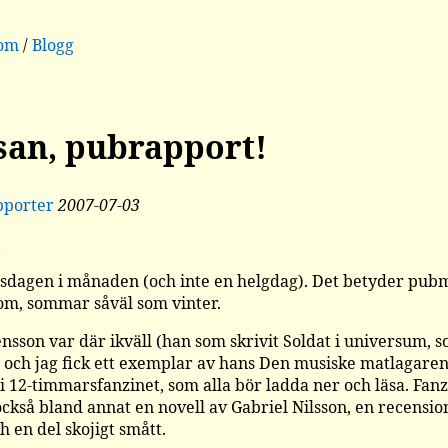
dom
/
Blogg
an, pubrapport!
pporter
2007-07-03
n
tisdagen i månaden (och inte en helgdag). Det betyder pubm
m, sommar såväl som vinter.
nsson var där ikväll (han som skrivit Soldat i universum, s
), och jag fick ett exemplar av hans Den musiske matlagaren
i 12-timmarsfanzinet, som alla bör ladda ner och läsa. Fanz
också bland annat en novell av Gabriel Nilsson, en recensio
h en del skojigt smått.