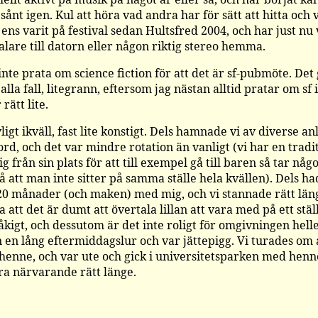
 sånt igen. Kul att höra vad andra har för sätt att hitta och 
 ens varit på festival sedan Hultsfred 2004, och har just nu
alare till datorn eller någon riktig stereo hemma.
te prata om science fiction för att det är sf-pubmöte. Det 
 alla fall, litegrann, eftersom jag nästan alltid pratar om sf i 
rätt lite.
ligt ikväll, fast lite konstigt. Dels hamnade vi av diverse a
ord, och det var mindre rotation än vanligt (vi har en tradi
g från sin plats för att till exempel gå till baren så tar nå
å att man inte sitter på samma ställe hela kvällen). Dels ha
20 månader (och maken) med mig, och vi stannade rätt läng
 att det är dumt att övertala lillan att vara med på ett stäl
åkigt, och dessutom är det inte roligt för omgivningen hell
n en lång eftermiddagslur och var jättepigg. Vi turades om 
henne, och var ute och gick i universitetsparken med henne
ra närvarande rätt länge.