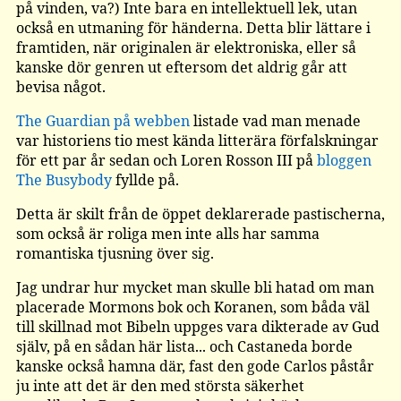
på vinden, va?) Inte bara en intellektuell lek, utan
också en utmaning för händerna. Detta blir lättare i
framtiden, när originalen är elektroniska, eller så
kanske dör genren ut eftersom det aldrig går att
bevisa något.
The Guardian på webben
listade vad man menade
var historiens tio mest kända litterära förfalskningar
för ett par år sedan och Loren Rosson III på
bloggen
The Busybody
fyllde på.
Detta är skilt från de öppet deklarerade pastischerna,
som också är roliga men inte alls har samma
romantiska tjusning över sig.
Jag undrar hur mycket man skulle bli hatad om man
placerade Mormons bok och Koranen, som båda väl
till skillnad mot Bibeln uppges vara dikterade av Gud
själv, på en sådan här lista... och Castaneda borde
kanske också hamna där, fast den gode Carlos påstår
ju inte att det är den med största säkerhet